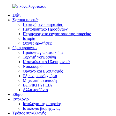
Σπίτι
Σχετικά με εμάς
Περιεχόμενο υπηρεσίας
Πιστοποιητικό Προσόντων
Περιήγηση στο εργοστάσιο της εταιρείας
Ιστορία
Συχνές ερωτήσεις
θήκη προϊόντος
Προϊόντα για κατοικίδια
Τεχνητή νοημοσύνη
Καταναλωτικά Ηλεκτρονικά
Νοικοκυριό
Όργανο και Εξοπλισμός
Έξυπνη κοινή χρήση
Μηχανική μετάδοση
ΙΑΤΡΙΚΗ ΥΓΕΙΑ
Αλλα προϊόντα
Εθιμο
Ιστολόγιο
Ιστολόγιο της εταιρείας
Ιστολόγιο βιομηχανίας
Τρόπος συναλλαγής