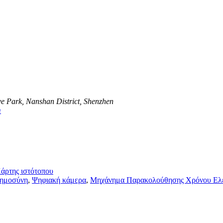
ve Park, Nanshan District, Shenzhen
m
άρτης ιστότοπου
ημοσύνη
,
Ψηφιακή κάμερα
,
Μηχάνημα Παρακολούθησης Χρόνου Ελ