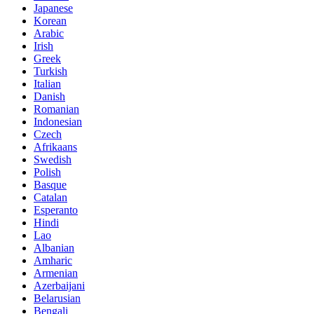
Japanese
Korean
Arabic
Irish
Greek
Turkish
Italian
Danish
Romanian
Indonesian
Czech
Afrikaans
Swedish
Polish
Basque
Catalan
Esperanto
Hindi
Lao
Albanian
Amharic
Armenian
Azerbaijani
Belarusian
Bengali