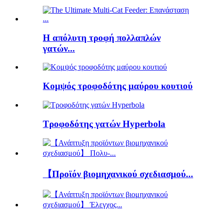
Η απόλυτη τροφή πολλαπλών
γατών...
Κομψός τροφοδότης μαύρου κουτιού
Τροφοδότης γατών Hyperbola
【Προϊόν βιομηχανικού σχεδιασμού...