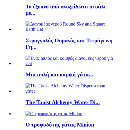
Το έξυπνο από ανοξείδωτο ατσάλι
με...
Στρογγυλός Ουρανός και Τετράγωνη
Γη...
Μια απλή και κομψή γάτα...
The Taoist Alchemy Water Di...
Ο τροφοδότης γάτας Minion