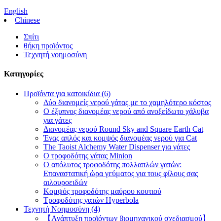
English
Chinese
Σπίτι
θήκη προϊόντος
Τεχνητή νοημοσύνη
Κατηγορίες
Προϊόντα για κατοικίδια (6)
Δύο διανομείς νερού γάτας με το χαμηλότερο κόστος
Ο έξυπνος διανομέας νερού από ανοξείδωτο χάλυβα
για γάτες
Διανομέας νερού Round Sky and Square Earth Cat
Ένας απλός και κομψός διανομέας νερού για Cat
The Taoist Alchemy Water Dispenser για γάτες
Ο τροφοδότης γάτας Minion
Ο απόλυτος τροφοδότης πολλαπλών γατών:
Επαναστατική ώρα γεύματος για τους φίλους σας
αιλουροειδών
Κομψός τροφοδότης μαύρου κουτιού
Τροφοδότης γατών Hyperbola
Τεχνητή Νοημοσύνη (4)
【Ανάπτυξη προϊόντων βιομηχανικού σχεδιασμού】