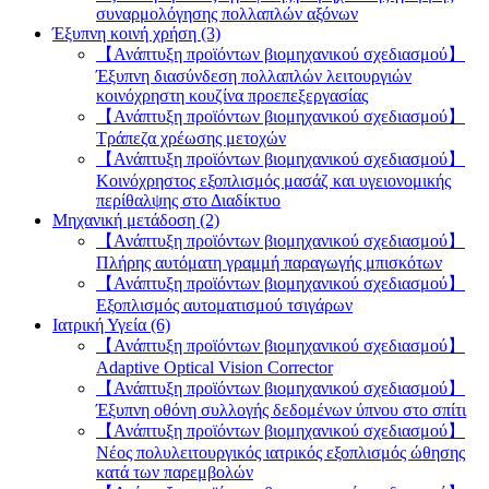
συναρμολόγησης πολλαπλών αξόνων
Έξυπνη κοινή χρήση (3)
【Ανάπτυξη προϊόντων βιομηχανικού σχεδιασμού】
Έξυπνη διασύνδεση πολλαπλών λειτουργιών
κοινόχρηστη κουζίνα προεπεξεργασίας
【Ανάπτυξη προϊόντων βιομηχανικού σχεδιασμού】
Τράπεζα χρέωσης μετοχών
【Ανάπτυξη προϊόντων βιομηχανικού σχεδιασμού】
Κοινόχρηστος εξοπλισμός μασάζ και υγειονομικής
περίθαλψης στο Διαδίκτυο
Μηχανική μετάδοση (2)
【Ανάπτυξη προϊόντων βιομηχανικού σχεδιασμού】
Πλήρης αυτόματη γραμμή παραγωγής μπισκότων
【Ανάπτυξη προϊόντων βιομηχανικού σχεδιασμού】
Εξοπλισμός αυτοματισμού τσιγάρων
Ιατρική Υγεία (6)
【Ανάπτυξη προϊόντων βιομηχανικού σχεδιασμού】
Adaptive Optical Vision Corrector
【Ανάπτυξη προϊόντων βιομηχανικού σχεδιασμού】
Έξυπνη οθόνη συλλογής δεδομένων ύπνου στο σπίτι
【Ανάπτυξη προϊόντων βιομηχανικού σχεδιασμού】
Νέος πολυλειτουργικός ιατρικός εξοπλισμός ώθησης
κατά των παρεμβολών