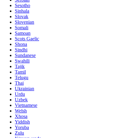
Sesotho
Sinhala
Slovak
Slovenian
Somali
Samoan
Scots Gaelic
Shona
Sindhi
Sundanese
Swahili
Tajik
Tamil
Telugu
Thai
Ukrainian
Urdu
Uzbek
Vietnamese
Welsh
Xhosa
Yiddish
Yoruba
Zulu