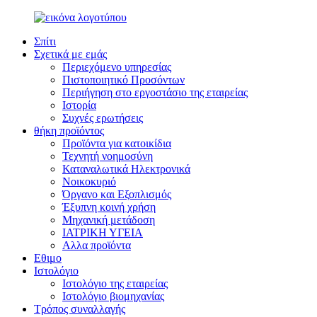
Σπίτι
Σχετικά με εμάς
Περιεχόμενο υπηρεσίας
Πιστοποιητικό Προσόντων
Περιήγηση στο εργοστάσιο της εταιρείας
Ιστορία
Συχνές ερωτήσεις
θήκη προϊόντος
Προϊόντα για κατοικίδια
Τεχνητή νοημοσύνη
Καταναλωτικά Ηλεκτρονικά
Νοικοκυριό
Όργανο και Εξοπλισμός
Έξυπνη κοινή χρήση
Μηχανική μετάδοση
ΙΑΤΡΙΚΗ ΥΓΕΙΑ
Αλλα προϊόντα
Εθιμο
Ιστολόγιο
Ιστολόγιο της εταιρείας
Ιστολόγιο βιομηχανίας
Τρόπος συναλλαγής