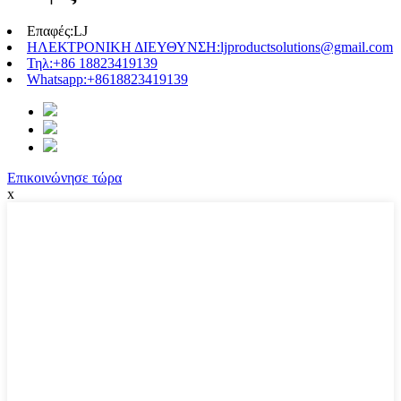
Επαφές:
LJ
ΗΛΕΚΤΡΟΝΙΚΗ ΔΙΕΥΘΥΝΣΗ:
ljproductsolutions@gmail.com
Τηλ:
+86 18823419139
Whatsapp:
+8618823419139
Επικοινώνησε τώρα
x