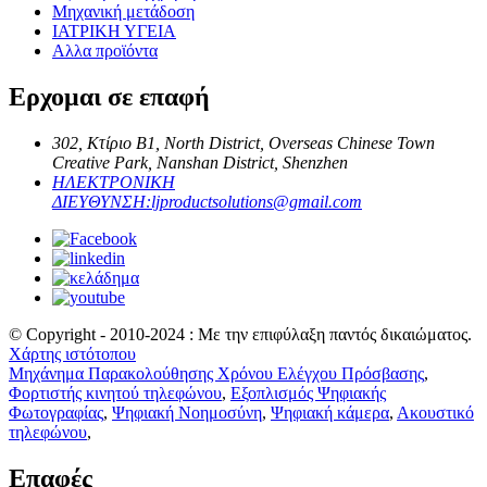
Μηχανική μετάδοση
ΙΑΤΡΙΚΗ ΥΓΕΙΑ
Αλλα προϊόντα
Ερχομαι σε επαφή
302, Κτίριο B1, North District, Overseas Chinese Town
Creative Park, Nanshan District, Shenzhen
ΗΛΕΚΤΡΟΝΙΚΗ
ΔΙΕΥΘΥΝΣΗ:
ljproductsolutions@gmail.com
© Copyright - 2010-2024 : Με την επιφύλαξη παντός δικαιώματος.
Χάρτης ιστότοπου
Μηχάνημα Παρακολούθησης Χρόνου Ελέγχου Πρόσβασης
,
Φορτιστής κινητού τηλεφώνου
,
Εξοπλισμός Ψηφιακής
Φωτογραφίας
,
Ψηφιακή Νοημοσύνη
,
Ψηφιακή κάμερα
,
Ακουστικό
τηλεφώνου
,
Επαφές