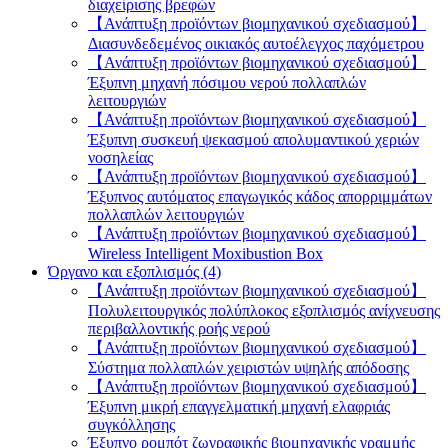
διαχείρισης βρεφών
【Ανάπτυξη προϊόντων βιομηχανικού σχεδιασμού】
Διασυνδεδεμένος οικιακός αυτοέλεγχος παχόμετρου
【Ανάπτυξη προϊόντων βιομηχανικού σχεδιασμού】
Έξυπνη μηχανή πόσιμου νερού πολλαπλών
λειτουργιών
【Ανάπτυξη προϊόντων βιομηχανικού σχεδιασμού】
Έξυπνη συσκευή ψεκασμού απολυμαντικού χεριών
νοσηλείας
【Ανάπτυξη προϊόντων βιομηχανικού σχεδιασμού】
Έξυπνος αυτόματος επαγωγικός κάδος απορριμμάτων
πολλαπλών λειτουργιών
【Ανάπτυξη προϊόντων βιομηχανικού σχεδιασμού】
Wireless Intelligent Moxibustion Box
Όργανο και εξοπλισμός (4)
【Ανάπτυξη προϊόντων βιομηχανικού σχεδιασμού】
Πολυλειτουργικός πολύπλοκος εξοπλισμός ανίχνευσης
περιβαλλοντικής ροής νερού
【Ανάπτυξη προϊόντων βιομηχανικού σχεδιασμού】
Σύστημα πολλαπλών χειριστών υψηλής απόδοσης
【Ανάπτυξη προϊόντων βιομηχανικού σχεδιασμού】
Έξυπνη μικρή επαγγελματική μηχανή ελαφριάς
συγκόλλησης
Έξυπνο ρομπότ ζωγραφικής βιομηχανικής γραμμής