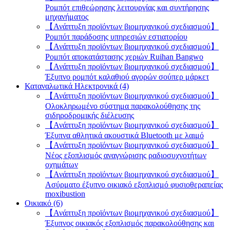
Ρομπότ επιθεώρησης λειτουργίας και συντήρησης
μηχανήματος
【Ανάπτυξη προϊόντων βιομηχανικού σχεδιασμού】
Ρομπότ παράδοσης υπηρεσιών εστιατορίου
【Ανάπτυξη προϊόντων βιομηχανικού σχεδιασμού】
Ρομπότ αποκατάστασης χεριών Ruihan Bangwo
【Ανάπτυξη προϊόντων βιομηχανικού σχεδιασμού】
Έξυπνο ρομπότ καλαθιού αγορών σούπερ μάρκετ
Καταναλωτικά Ηλεκτρονικά (4)
【Ανάπτυξη προϊόντων βιομηχανικού σχεδιασμού】
Ολοκληρωμένο σύστημα παρακολούθησης της
σιδηροδρομικής διέλευσης
【Ανάπτυξη προϊόντων βιομηχανικού σχεδιασμού】
Έξυπνα αθλητικά ακουστικά Bluetooth με λαιμό
【Ανάπτυξη προϊόντων βιομηχανικού σχεδιασμού】
Νέος εξοπλισμός αναγνώρισης ραδιοσυχνοτήτων
οχημάτων
【Ανάπτυξη προϊόντων βιομηχανικού σχεδιασμού】
Ασύρματο έξυπνο οικιακό εξοπλισμό φυσιοθεραπείας
moxibustion
Οικιακό (6)
【Ανάπτυξη προϊόντων βιομηχανικού σχεδιασμού】
Έξυπνος οικιακός εξοπλισμός παρακολούθησης και